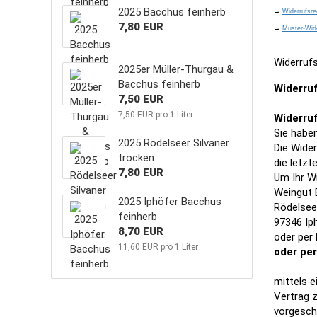
2025 Bacchus feinherb
→
Widerrufsre
7,80 EUR
→
Muster-Wide
Widerruf
2025er Müller-Thurgau &
Bacchus feinherb
Widerru
7,50 EUR
7,50 EUR pro 1 Liter
Widerruf
Sie habe
2025 Rödelseer Silvaner
Die Wider
trocken
die letz
7,80 EUR
Um Ihr W
Weingut 
2025 Iphöfer Bacchus
Rödelsee
feinherb
97346 Ip
8,70 EUR
oder per 
11,60 EUR pro 1 Liter
oder per
mittels e
Vertrag 
vorgeschr