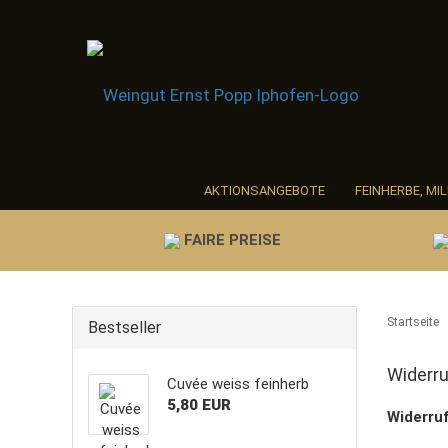
AKTIONSANGEBOTE
FEINHERBE, MI
MINI- UND MAGNUMFLASCHEN
ALKO
FAIRE PREISE
Startseite
Bestseller
Widerru
Cuvée weiss feinherb
5,80 EUR
Widerru