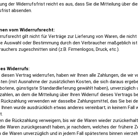
ng der Widerrufsfrist reicht es aus, dass Sie die Mitteilung über d
sfrist absenden.
en vom Widerrufsrecht:
rufsrecht gilt nicht für Verträge zur Lieferung von Waren, die nicht
elle Auswahl oder Bestimmung durch den Verbraucher maßgeblich ist 
auchers zugeschnitten sind (z.B. Firmenlogos, Druck, etc.).
es Widerrufs:
diesen Vertrag widerrufen, haben wir Ihnen alle Zahlungen, die wir v
ten (mit Ausnahme der zusätzlichen Kosten, die sich daraus ergeben
botene, günstigste Standardlieferung gewählt haben), unverzüglich
ahlen, an dem die Mitteilung über Ihren Widerruf dieses Vertrags be
 Rückzahlung verwenden wir dasselbe Zahlungsmittel, das Sie bei de
t Ihnen wurde ausdrücklich etwas anderes vereinbart; in keinem Fall
t.
n die Rückzahlung verweigern, bis wir die Waren wieder zurückerhal
 die Waren zurückgesandt haben, je nachdem, welches der frühere Ze
n die Waren unverzüglich und in jedem Fall spätestens binnen vierz