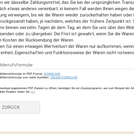
 wir dasselbe Zahlungsmittel, das Sie bei der ursprünglichen Trans
ich etwas anderes vereinbart; in keinem Fall werden Ihnen wegen di
ng verweigern, bis wir die Waren wieder zurückerhalten haben oder 
ückgesandt haben, je nachdem, welches der frühere Zeitpunkt ist. S
ns binnen vierzehn Tagen ab dem Tag, an dem Sie uns über den Wider
enden oder zu übergeben. Die Frist ist gewahrt, wenn Sie die Waren
ie Kosten der Rücksendung der Waren.
en für einen etwaigen Wertverlust der Waren nur aufkommen, wenn d
enheit, Eigenschaften und Funktionsweise der Waren nicht notwend
iderrufsformular
Widerrufsformular im PDF-Format:
DOWNLOAD
Widerrufsformular zum online Ausfüllen:
ONLINE-FORMULAR
wnload angebotenen PDF-Dateien zu öffnen, benötigen Sie ein Zusatzprogramm, wie zum Beispiel den Adobe
dobe Readers finden Sie
hier
.
ZURÜCK