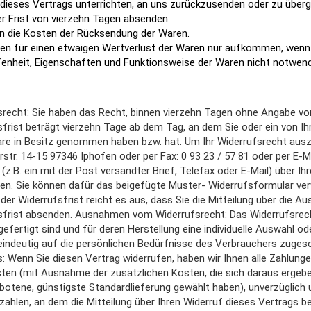
dieses Vertrags unterrichten, an uns zurückzusenden oder zu überge
er Frist von vierzehn Tagen absenden.
en die Kosten der Rücksendung der Waren.
en für einen etwaigen Wertverlust der Waren nur aufkommen, wenn d
enheit, Eigenschaften und Funktionsweise der Waren nicht notwend
srecht: Sie haben das Recht, binnen vierzehn Tagen ohne Angabe von
frist beträgt vierzehn Tage ab dem Tag, an dem Sie oder ein von Ihne
are in Besitz genommen haben bzw. hat. Um Ihr Widerrufsrecht aus
str. 14-15 97346 Iphofen oder per Fax: 0 93 23 / 57 81 oder per E-M
 (z.B. ein mit der Post versandter Brief, Telefax oder E-Mail) über I
ren. Sie können dafür das beigefügte Muster- Widerrufsformular ver
er Widerrufsfrist reicht es aus, dass Sie die Mitteilung über die A
sfrist absenden. Ausnahmen vom Widerrufsrecht: Das Widerrufsrecht 
gefertigt sind und für deren Herstellung eine individuelle Auswahl
eindeutig auf die persönlichen Bedürfnisse des Verbrauchers zugesch
: Wenn Sie diesen Vertrag widerrufen, haben wir Ihnen alle Zahlungen
ten (mit Ausnahme der zusätzlichen Kosten, die sich daraus ergeben
botene, günstigste Standardlieferung gewählt haben), unverzüglich
ahlen, an dem die Mitteilung über Ihren Widerruf dieses Vertrags b