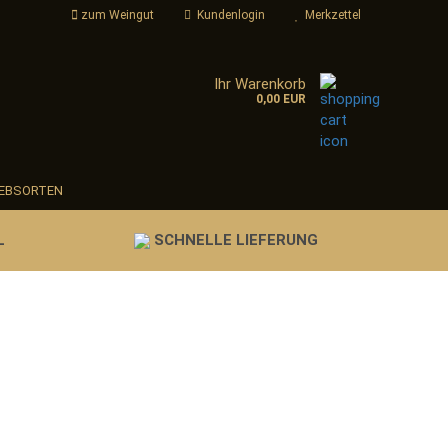
zum Weingut
Kundenlogin
Merkzettel
Ihr Warenkorb
..
0,00 EUR
-Mail
Passwort
EBSORTEN
L
SCHNELLE LIEFERUNG
nto erstellen
sswort vergessen?