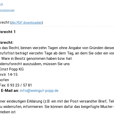
cht
rrufsformular
srecht
(
Als PDF downloaden
)
fsrecht 1
srecht:
n das Recht, binnen vierzehn Tagen ohne Angabe von Gründen diesen
rufsfrist beträgt vierzehn Tage ab dem Tag, an dem Sie oder ein von 
te Ware in Besitz genommen haben bzw. hat.
iderrufsrecht auszuüben, müssen Sie uns
Ernst Popp KG
rstr. 14-15
hofen
Fax: 0 93 23 / 57 81
 E-Mail an:
info@weingut-popp.de
iner eindeutigen Erklärung (z.B. ein mit der Post versandter Brief, Te
zu widerrufen, informieren. Sie können dafür das beigefügte Muster
ieben ist.