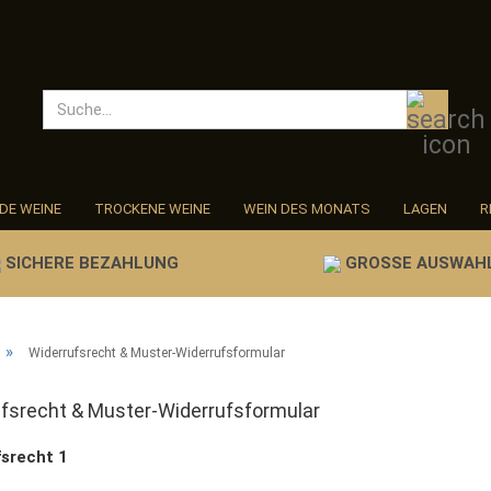
Suche.
E
LDE WEINE
TROCKENE WEINE
WEIN DES MONATS
LAGEN
R
HOLFREIES & ENTALKOHOLISIERTES
SICHERE BEZAHLUNG
GROSSE AUSWAH
Ko
»
Widerrufsrecht & Muster-Widerrufsformular
Pa
fsrecht & Muster-Widerrufsformular
fsrecht 1