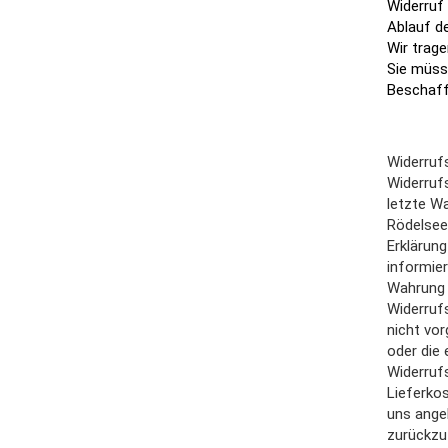
Widerruf 
Ablauf d
Wir trag
Sie müss
Beschaff
Widerruf
Widerrufs
letzte W
Rödelseer
Erklärung
informie
Wahrung d
Widerruf
nicht vor
oder die 
Widerrufs
Lieferkos
uns ange
zurückzuz