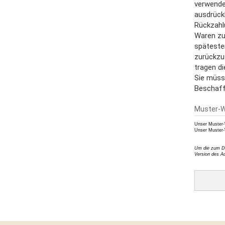
verwenden
ausdrückl
Rückzahlu
Waren zur
späteste
zurückzus
tragen d
Sie müss
Beschaff
Muster-W
Unser Muster-
Unser Muster-
Um die zum Do
Version des A