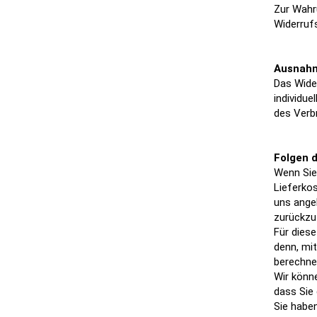
Zur Wahru
Widerruf
Ausnahm
Das Wider
individu
des Verbr
Folgen d
Wenn Sie 
Lieferkos
uns ange
zurückzuz
Für diese
denn, mi
berechne
Wir könne
dass Sie
Sie habe