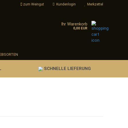
zum Weingut
Kundenlogin
Merkzettel
Ihr Warenkorb
..
0,00 EUR
-Mail
Passwort
EBSORTEN
L
SCHNELLE LIEFERUNG
nto erstellen
sswort vergessen?