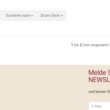
Sortieren nach
pro Seite
Sortieren nach
20 pro Seite
1
bis
2
(von insgesamt
Melde S
NEWSL
und lassen S