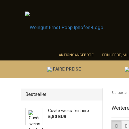
AKTIONSANGEBOTE
FEINHERBE, MI
MINI- UND MAGNUMFLASCHEN
ALKO
FAIRE PREISE
Startseite
Bestseller
Weitere
Cuvée weiss feinherb
5,80 EUR