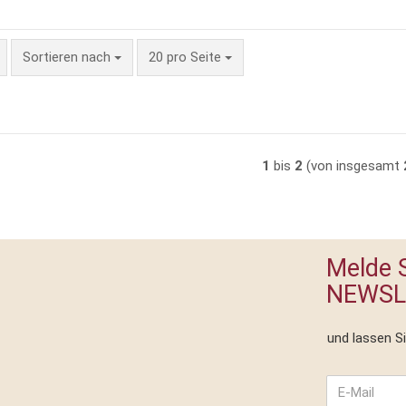
Sortieren nach
pro Seite
Sortieren nach
20 pro Seite
1
bis
2
(von insgesamt
Melde S
NEWSL
und lassen S