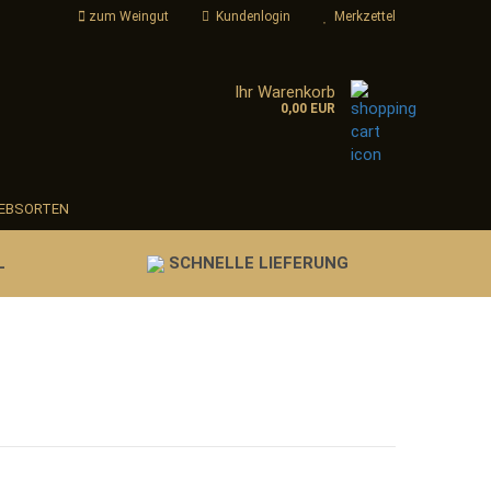
zum Weingut
Kundenlogin
Merkzettel
Ihr Warenkorb
..
0,00 EUR
-Mail
Passwort
EBSORTEN
L
SCHNELLE LIEFERUNG
nto erstellen
sswort vergessen?