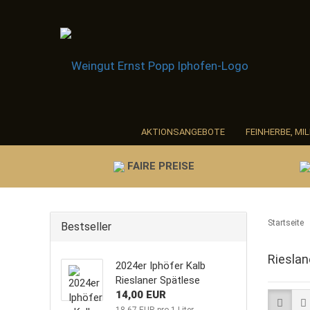
AKTIONSANGEBOTE
FEINHERBE, MI
MINI- UND MAGNUMFLASCHEN
ALKO
FAIRE PREISE
Startseite
Bestseller
Rieslan
2024er Iphöfer Kalb
Rieslaner Spätlese
14,00 EUR