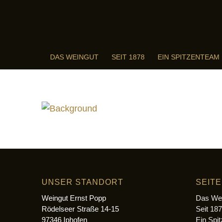
DAS WEINGUT
SEIT 1878
EIN SPITZENTEAM
UNSER STANDORT
SEIT
Weingut Ernst Popp
Das We
Rödelseer Straße 14-15
Seit 18
97346 Iphofen
Ein Spi